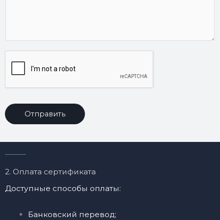
Отправить
A
l
t
2. Оплата сертификата
e
r
Доступные способы оплаты:
n
a
Банковский перевод;